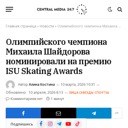
Главная страница
»
Новости
»
Олимпийского чемпиона Михаила Шайдорова номинировали на премию ISU Skating Awards
Олимпийского чемпиона
Михаила Шайдорова
номинировали на премию
ISU Skating Awards
Автор
Алина Костина
10 марта, 2026 10:31
Обновлено:
10 апреля, 2026 8:13
ЛИЦА (ЗВЕЗДЫ СПОРТА)
Комментариев нет
1 минут
Facebook
Instagram
Telegram
YouTube
TikTok
Подпишись