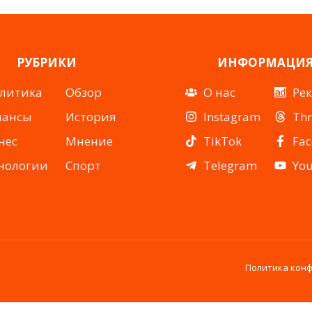
РУБРИКИ
ИНФОРМАЦИ
литика
Обзор
О нас
Ре
нансы
История
Instagram
Th
нес
Мнение
TikTok
Fa
нологии
Спорт
Telegram
Yo
Политика кон