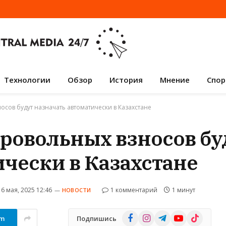
Технологии
Обзор
История
Мнение
Спор
осов будут назначать автоматически в Казахстане
бровольных взносов бу
ически в Казахстане
16 мая, 2025 12:46
1 комментарий
1 минут
НОВОСТИ
Facebook
Instagram
Telegram
YouTube
TikTok
am
Подпишись