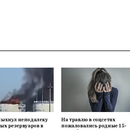
пыхнул неподалеку
На травлю в соцсетях
ых резервуаров в
пожаловались родные 15-