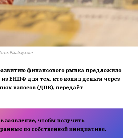
ото: Pixabay.com
 развитию финансового рынка предложило
из ЕНПФ для тех, кто копил деньги через
ых взносов (ДПВ), передаёт
ть заявление, чтобы получить
бранные по собственной инициативе.