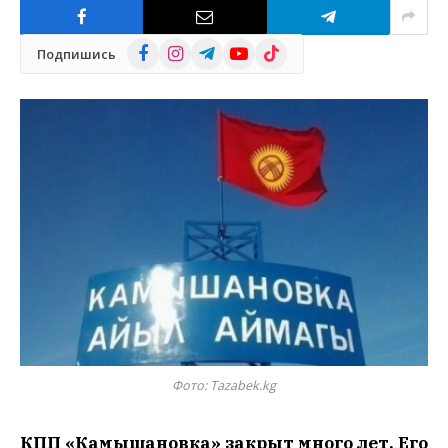
Facebook
Instagram
Telegram
YouTube
TikTok
Подпишись
Фото: Tazabek.kg
КПП «Камышановка» закрыт много лет. Его