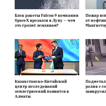
Блок ракеты Falcon 9 компании
Пожар вс
SpaceX врезался в Луну — чем
от нефтян
это грозит землянам?
Мангиста
Казахстанско-Китайский
Подметал
центр исследований
ролик с с
землетрясений появится в
завирусил
Алматы