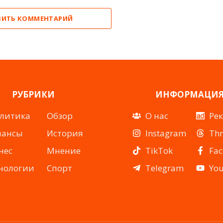
ВИТЬ КОММЕНТАРИЙ
РУБРИКИ
ИНФОРМАЦИ
литика
Обзор
О нас
Ре
нансы
История
Instagram
Th
нес
Мнение
TikTok
Fa
нологии
Спорт
Telegram
Yo