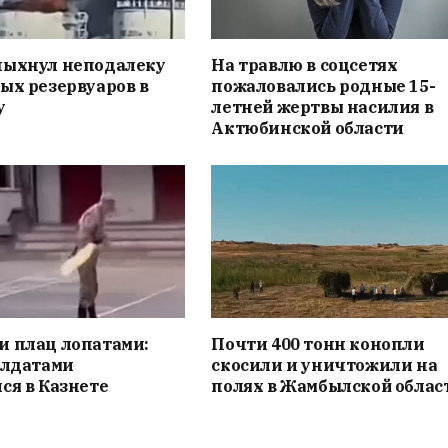
пыхнул неподалеку
На травлю в соцсетях
ых резервуаров в
пожаловались родные 15-
у
летней жертвы насилия в
Актюбинской области
и плац лопатами:
Почти 400 тонн конопли
олдатами
скосили и уничтожили на
ся в Казнете
полях в Жамбылской облас