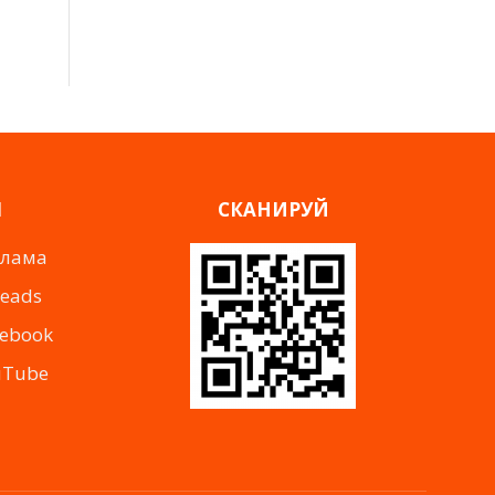
Я
СКАНИРУЙ
клама
reads
cebook
uTube