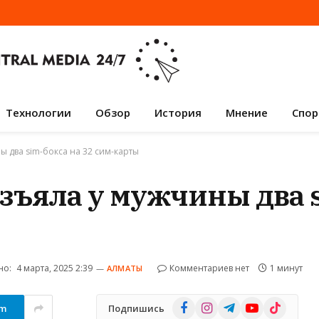
Технологии
Обзор
История
Мнение
Спор
 два sim-бокса на 32 сим-карты
ъяла у мужчины два 
но:
4 марта, 2025 2:39
Комментариев нет
1 минут
АЛМАТЫ
Facebook
Instagram
Telegram
YouTube
TikTok
am
Подпишись