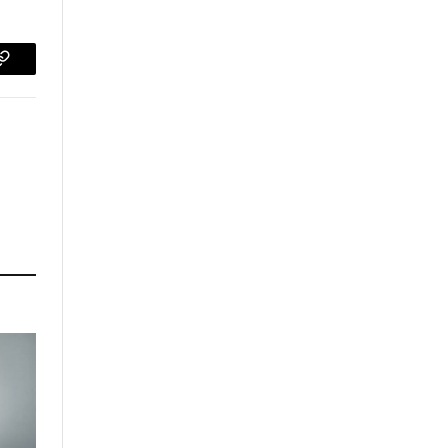
p
Copy
Link