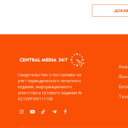
ДОБА
Ана
Свидетельство о постановке на
Фи
учет периодического печатного
Биз
издания, информационного
агентства и сетевого издания №
Тех
KZ10VPY00111108
Instagram
YouTube
TikTok
Telegram
Facebook