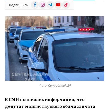
Facebook
Instagram
Telegram
YouTube
TikTok
Подпишись
Фото: Centralmedia24
В СМИ появилась информация, что
депутат мангистауского облмаслихата