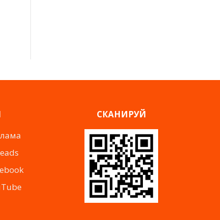
Я
СКАНИРУЙ
клама
reads
cebook
uTube