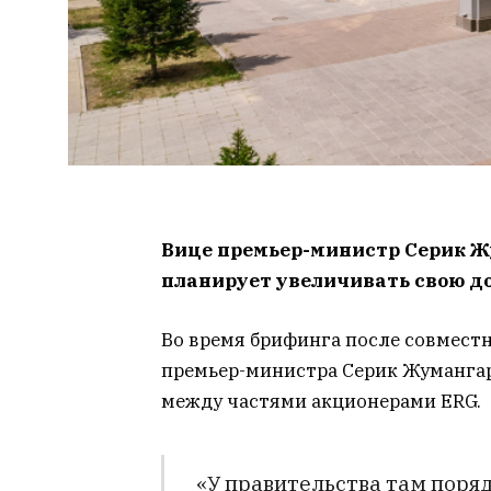
Вице премьер-министр Серик Ж
планирует увеличивать свою до
Во время брифинга после совмест
премьер-министра Серик Жумангар
между частями акционерами ERG.
«У правительства там поря