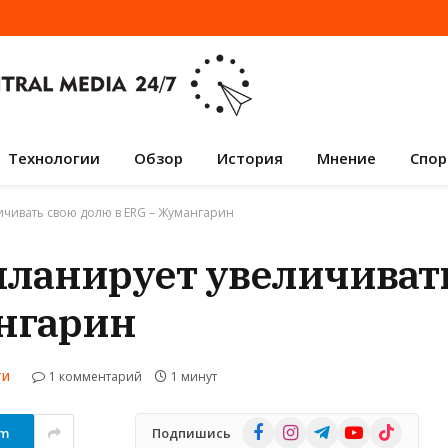
Технологии
Обзор
История
Мнение
Спор
ичивать свою долю в ERG – Жумангарин
планирует увеличиват
нгарин
1 комментарий
1 минут
ТИ
Facebook
Instagram
Telegram
YouTube
TikTok
am
Подпишись