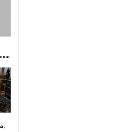
лова
а,