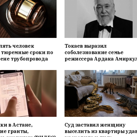
пять человек
Токаев выразил
 тюремные сроки по
соболезнование семье
мене трубопровода
режиссера Ардака Амирку
и в Астане,
Суд заставил женщину
ие гранты,
выселить из квартиры удав