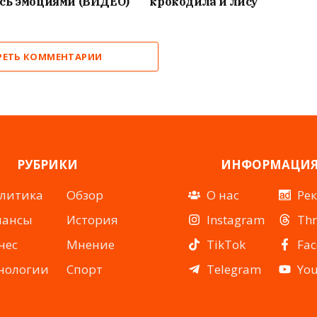
сь эмоциями (ВИДЕО)
крокодила и лису
РЕТЬ КОММЕНТАРИИ
РУБРИКИ
ИНФОРМАЦИ
литика
Обзор
О нас
Ре
нансы
История
Instagram
Th
нес
Мнение
TikTok
Fa
нологии
Спорт
Telegram
Yo