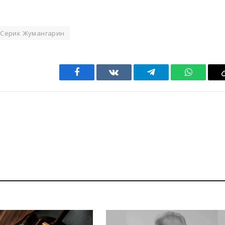
Серик Жумангарин
Facebook
VKontakte
Telegram
WhatsAp