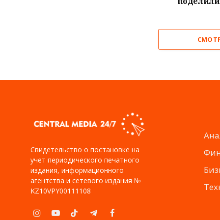
поделили
СМОТ
Ана
Свидетельство о постановке на
Фи
учет периодического печатного
Биз
издания, информационного
агентства и сетевого издания №
Тех
KZ10VPY00111108
Instagram
YouTube
TikTok
Telegram
Facebook