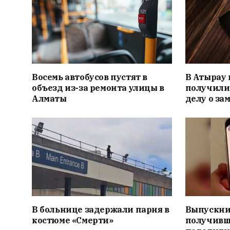
Восемь автобусов пустят в
В Атырау 
объезд из-за ремонта улицы в
получили
Алматы
делу о за
В больнице задержали парня в
Выпускник
костюме «Смерти»
получивш