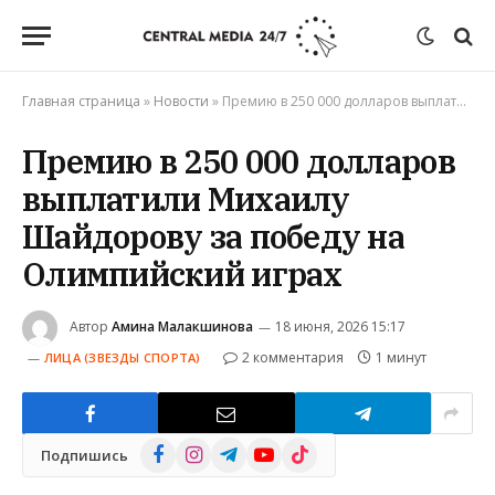
Главная страница
»
Новости
»
Премию в 250 000 долларов выплатили Михаилу Шайдорову за победу на Олимпийский играх
Премию в 250 000 долларов
выплатили Михаилу
Шайдорову за победу на
Олимпийский играх
Автор
Амина Малакшинова
18 июня, 2026 15:17
2 комментария
1 минут
ЛИЦА (ЗВЕЗДЫ СПОРТА)
Facebook
Instagram
Telegram
YouTube
TikTok
Подпишись