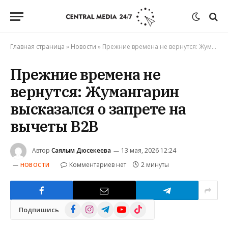
Главная страница
»
Новости
»
Прежние времена не вернутся: Жумангарин высказался о запрете на вычеты B2B
Прежние времена не
вернутся: Жумангарин
высказался о запрете на
вычеты B2B
Автор
Саялым Дюсекеева
13 мая, 2026 12:24
Комментариев нет
2 минуты
НОВОСТИ
Facebook
Instagram
Telegram
YouTube
TikTok
Подпишись