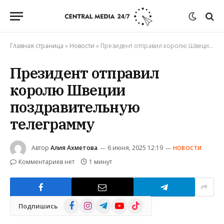
Главная страница
»
Новости
»
Президент отправил королю Швеции поздравительную телеграмму
Президент отправил
королю Швеции
поздравительную
телеграмму
Автор
Алия Ахметова
6 июня, 2025 12:19
НОВОСТИ
Комментариев нет
1 минут
Facebook
Instagram
Telegram
YouTube
TikTok
Подпишись