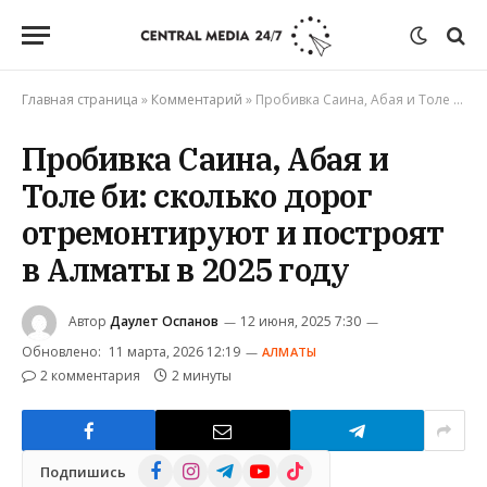
Главная страница
»
Комментарий
»
Пробивка Саина, Абая и Толе би: сколько дорог отремонтируют и построят в Алматы в 2025 году
Пробивка Саина, Абая и
Толе би: сколько дорог
отремонтируют и построят
в Алматы в 2025 году
Автор
Даулет Оспанов
12 июня, 2025 7:30
Обновлено:
11 марта, 2026 12:19
АЛМАТЫ
2 комментария
2 минуты
Facebook
Instagram
Telegram
YouTube
TikTok
Подпишись