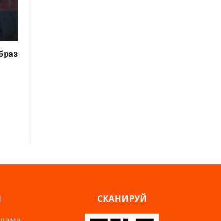
браз
Я
СКАНИРУЙ
клама