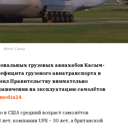
Фото: Canva
иональных грузовых авиахабов Касым-
дефицита грузового авиатранспорта в
учил Правительству внимательно
граничения на эксплуатацию самолётов
media24.
о в США средний возраст самолётов
лет, компании UPS – 30 лет, а британской