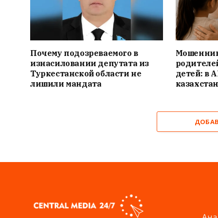
Почему подозреваемого в
Мошенник
изнасиловании депутата из
родителе
Туркестанской области не
детей: в
лишили мандата
казахста
ДОБА
Ана