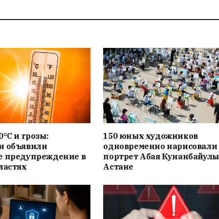
0°C и грозы:
150 юных художников
и объявили
одновременно нарисовали
е предупреждение в
портрет Абая Кунанбайулы
ластях
Астане