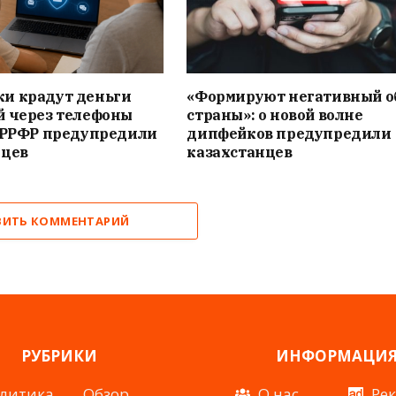
и крадут деньги
«Формируют негативный о
й через телефоны
страны»: о новой волне
 АРРФР предупредили
дипфейков предупредили
нцев
казахстанцев
ВИТЬ КОММЕНТАРИЙ
РУБРИКИ
ИНФОРМАЦИ
литика
Обзор
О нас
Ре