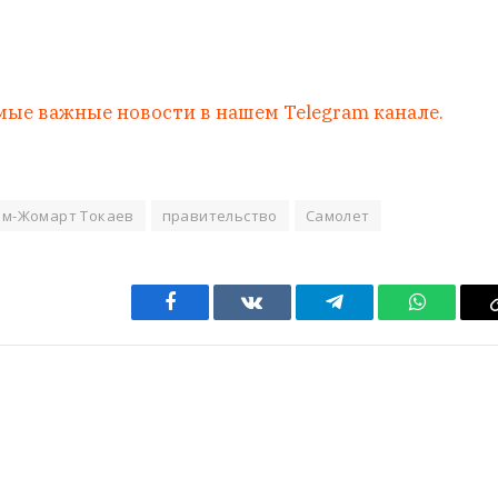
мые важные новости в нашем Telegram канале.
ым-Жомарт Токаев
правительство
Самолет
Facebook
VKontakte
Telegram
WhatsAp