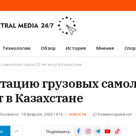
Технологии
Обзор
История
Мнение
Спор
самолётов старше 25 лет могут в Казахстане
тацию грузовых само
т в Казахстане
бновлено:
18 февраля, 2026 14:16
Комментариев нет
НОВОСТИ
Facebook
Instagram
Telegram
YouTube
TikTok
am
Подпишись