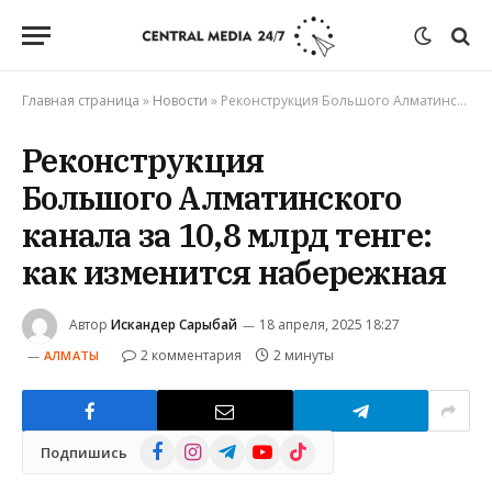
Главная страница
»
Новости
»
Реконструкция Большого Алматинского канала за 10,8 млрд тенге: как изменится набережная
Реконструкция
Большого Алматинского
канала за 10,8 млрд тенге:
как изменится набережная
Автор
Искандер Сарыбай
18 апреля, 2025 18:27
2 комментария
2 минуты
АЛМАТЫ
Facebook
Instagram
Telegram
YouTube
TikTok
Подпишись