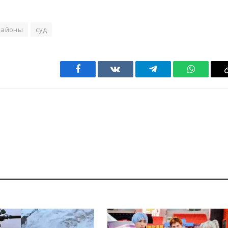
Районы
суд
Facebook
VKontakte
Telegram
WhatsAp