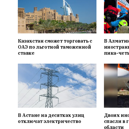
Казахстан сможет торговать с
В Алмати
ОАЭ по льготной таможенной
иностранн
ставке
пика-чет
В Астане на десятках улиц
Двоих ин
отключат электричество
спасли в 
области