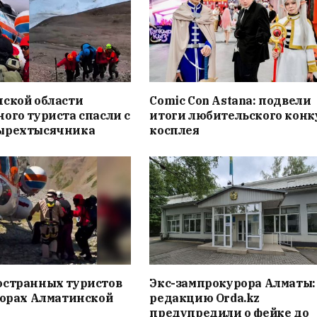
нской области
Comic Con Astana: подвели
ого туриста спасли с
итоги любительского конк
ырехтысячника
косплея
остранных туристов
Экс-зампрокурора Алматы:
горах Алматинской
редакцию Orda.kz
предупредили о фейке до