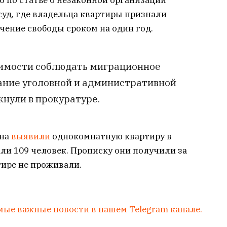
о по статье о незаконной организации
суд, где владельца квартиры признали
чение свободы сроком на один год.
имости соблюдать миграционное
ание уголовной и административной
кнули в прокуратуре.
ана
выявили
однокомнатную квартиру в
ли 109 человек. Прописку они получили за
тире не проживали.
мые важные новости в нашем Telegram канале.