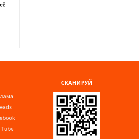
сё
Я
СКАНИРУЙ
клама
reads
cebook
uTube