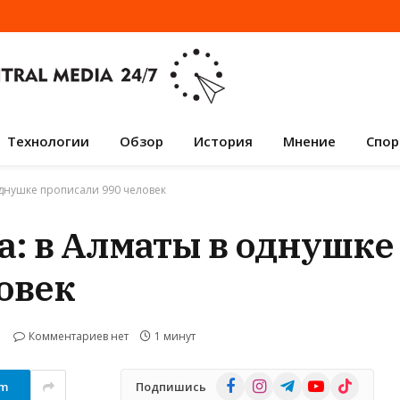
Технологии
Обзор
История
Мнение
Спор
однушке прописали 990 человек
а: в Алматы в однушке
овек
Комментариев нет
1 минут
Facebook
Instagram
Telegram
YouTube
TikTok
am
Подпишись