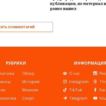
публикации, но материал в
равно вышел
ВИТЬ КОММЕНТАРИЙ
РУБРИКИ
ИНФОРМАЦИ
литика
Обзор
О нас
Ре
нансы
История
Instagram
Th
нес
Мнение
TikTok
Fa
нологии
Спорт
Telegram
Yo