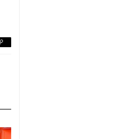
p
Copy
Link