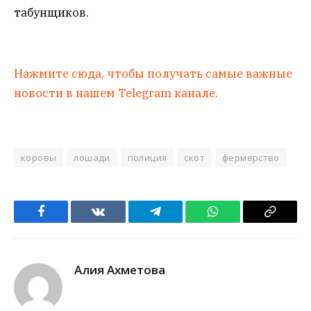
табунщиков.
Нажмите сюда, чтобы получать самые важные
новости в нашем Telegram канале.
коровы
лошади
полиция
скот
фермерство
Facebook
VKontakte
Telegram
WhatsApp
Copy
Link
Алия Ахметова