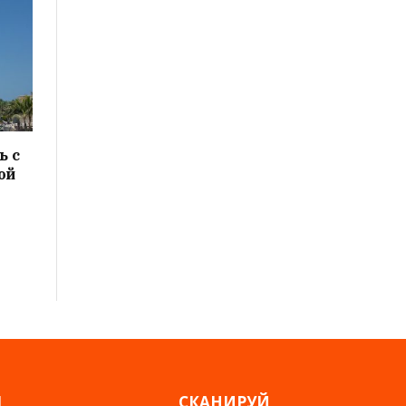
ь с
ой
Я
СКАНИРУЙ