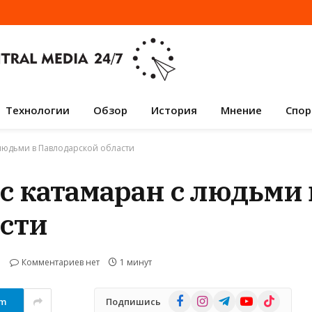
Технологии
Обзор
История
Мнение
Спор
 людьми в Павлодарской области
с катамаран с людьми 
сти
Комментариев нет
1 минут
Facebook
Instagram
Telegram
YouTube
TikTok
am
Подпишись