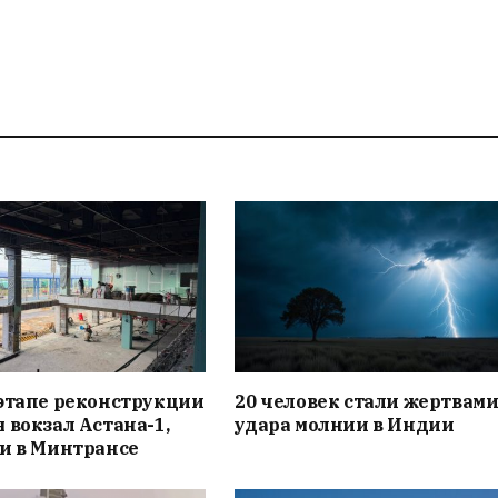
этапе реконструкции
20 человек стали жертвам
 вокзал Астана-1,
удара молнии в Индии
и в Минтрансе