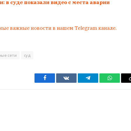
: в суде показали видео с места аварии
мые важные новости в нашем Telegram канале.
ные сети
суд
Facebook
VKontakte
Telegram
WhatsAp