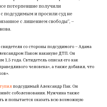
 все потерпевшие получили
с подсудимым и просили суд не
вязанное с лишением свободы”, –
нова.
и
свидетеля со стороны подсудимого – Адама
Александром Паком накануне ДТП. Он
м 1,5 года. Свтидетель описал его как
праведливого человека», а также добавил, что
ков».
тупил
подсудимый Александр Пак. Он
ринёс соболезнования. Мужчина также
ить и попытается оказать всю возможную