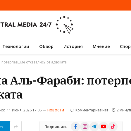
Технологии
Обзор
История
Мнение
Спор
 потерпевшие отказались от адвоката
на Аль-Фараби: потер
ката
но:
11 июня, 2026 17:06
Комментариев нет
2 минут
НОВОСТИ
Facebook
Instagram
Telegram
YouTube
TikTok
am
Подпишись