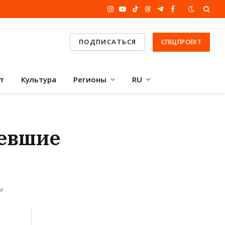
Instagram
YouTube
TikTok
Threads
Telegram
Facebook
ПОДПИСАТЬСЯ
СПЕЦПРОЕКТ
т
Культура
Регионы
RU
певшие
ы