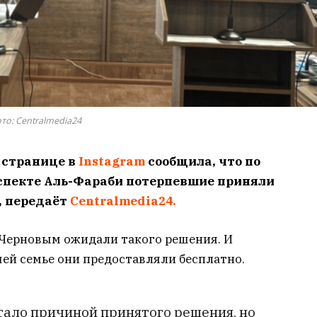
то: Centralmedia24
 странице в
Instagram
сообщила, что по
оспекте Аль-Фараби потерпевшие приняли
, передаёт
Centralmedia24.
 Черновым ожидали такого решения. И
ей семье они предоставляли бесплатно.
тало причиной принятого решения, но