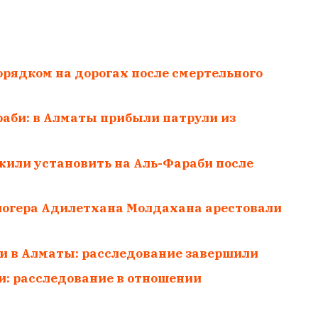
орядком на дорогах после смертельного
раби: в Алматы прибыли патрули из
или установить на Аль-Фараби после
логера Адилетхана Молдахана арестовали
и в Алматы: расследование завершили
и: расследование в отношении