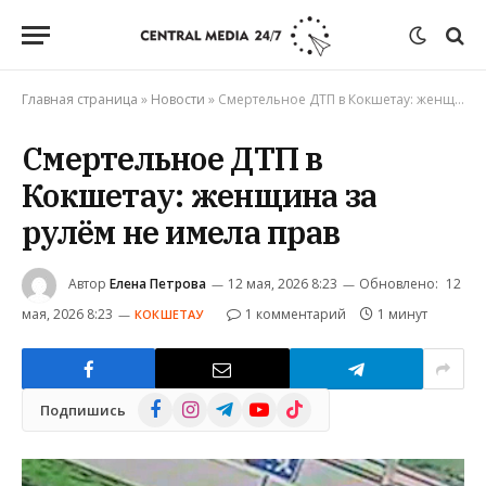
Главная страница
»
Новости
»
Смертельное ДТП в Кокшетау: женщина за рулём не имела прав
Смертельное ДТП в
Кокшетау: женщина за
рулём не имела прав
Автор
Елена Петрова
12 мая, 2026 8:23
Обновлено:
12
мая, 2026 8:23
1 комментарий
1 минут
КОКШЕТАУ
Facebook
Instagram
Telegram
YouTube
TikTok
Подпишись