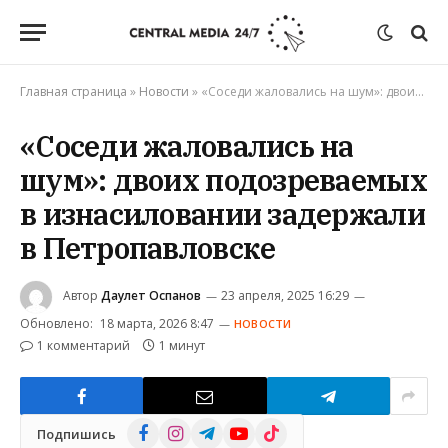
Главная страница
»
Новости
»
«Соседи жаловались на шум»: двоих подозреваемых в изнасиловании задержали в Петропавловске
«Соседи жаловались на
шум»: двоих подозреваемых
в изнасиловании задержали
в Петропавловске
Автор
Даулет Оспанов
23 апреля, 2025 16:29
Обновлено:
18 марта, 2026 8:47
НОВОСТИ
1 комментарий
1 минут
Facebook
Instagram
Telegram
YouTube
TikTok
Подпишись