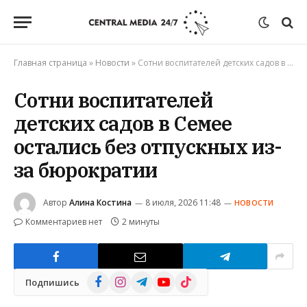
Главная страница
»
Новости
»
Сотни воспитателей детских садов в Семее остались без отпускных из-за бюрократии
Сотни воспитателей
детских садов в Семее
остались без отпускных из-
за бюрократии
Автор
Алина Костина
8 июля, 2026 11:48
НОВОСТИ
Комментариев нет
2 минуты
Facebook
Instagram
Telegram
YouTube
TikTok
Подпишись