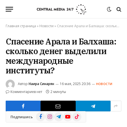
Главная страница
»
Новости
»
Спасение Арала и Балхаша: сколько денег выделили международные институты?
Спасение Арала и Балхаша:
сколько денег выделили
международные
институты?
Автор
Наира Синарян
16 мая, 2025 20:36
НОВОСТИ
Комментариев нет
2 минуты
Facebook
Instagram
Telegram
YouTube
TikTok
Подпишись