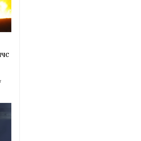
МЧС
т