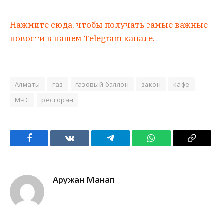
Нажмите сюда, чтобы получать самые важные
новости в нашем Telegram канале.
Алматы
газ
газовый баллон
закон
кафе
МЧС
ресторан
Facebook
VKontakte
Telegram
WhatsApp
Copy
Link
Аружан Манап