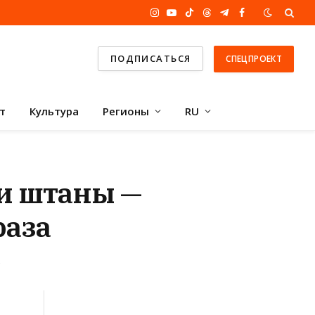
Instagram
YouTube
TikTok
Threads
Telegram
Facebook
ПОДПИСАТЬСЯ
СПЕЦПРОЕКТ
т
Культура
Регионы
RU
ли штаны —
раза