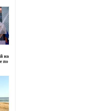
й на
е по