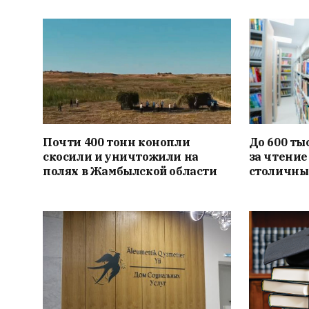
Почти 400 тонн конопли
До 600 ты
скосили и уничтожили на
за чтение
полях в Жамбылской области
столичны