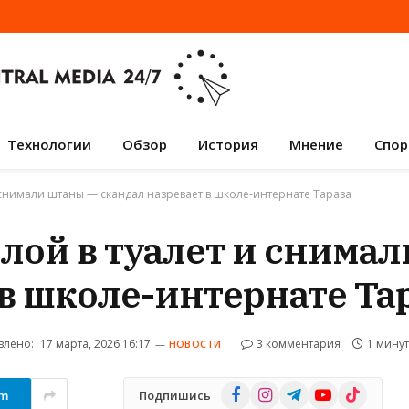
Технологии
Обзор
История
Мнение
Спор
 снимали штаны — скандал назревает в школе-интернате Тараза
лой в туалет и снима
 в школе-интернате Та
влено:
17 марта, 2026 16:17
3 комментария
1 минут
НОВОСТИ
Facebook
Instagram
Telegram
YouTube
TikTok
am
Подпишись