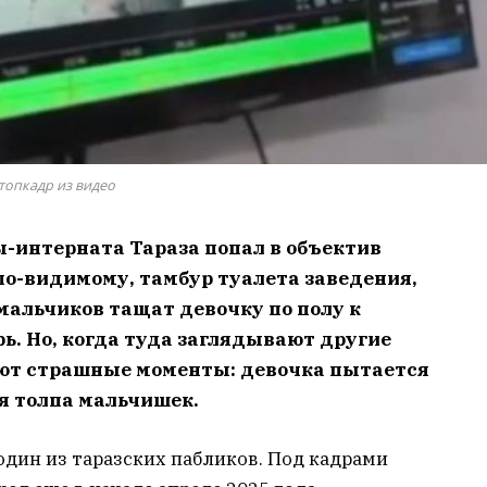
топкадр из видео
-интерната Тараза попал в объектив
по-видимому, тамбур туалета заведения,
 мальчиков тащат девочку по полу к
рь. Но, когда туда заглядывают другие
ают страшные моменты: девочка пытается
ся толпа мальчишек.
дин из таразских пабликов. Под кадрами