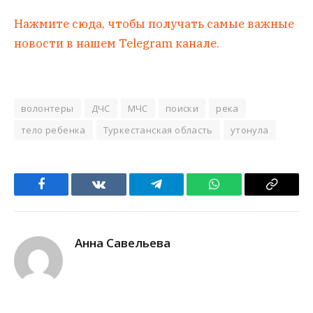
Нажмите сюда, чтобы получать самые важные
новости в нашем Telegram канале.
волонтеры
ДЧС
МЧС
поиски
река
тело ребенка
Туркестанская область
утонула
Facebook
VKontakte
Telegram
WhatsApp
Copy
Link
Анна Савельева