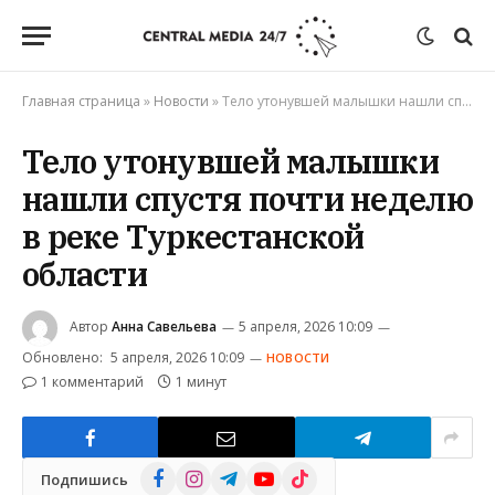
Главная страница
»
Новости
»
Тело утонувшей малышки нашли спустя почти неделю в реке Туркестанской области
Тело утонувшей малышки
нашли спустя почти неделю
в реке Туркестанской
области
Автор
Анна Савельева
5 апреля, 2026 10:09
Обновлено:
5 апреля, 2026 10:09
НОВОСТИ
1 комментарий
1 минут
Facebook
Instagram
Telegram
YouTube
TikTok
Подпишись