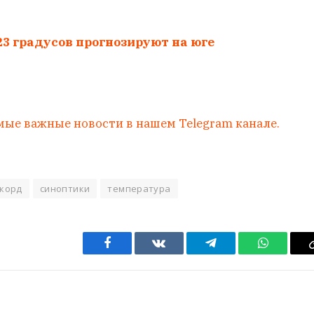
23 градусов прогнозируют на юге
мые важные новости в нашем Telegram канале.
корд
синоптики
температура
Facebook
VKontakte
Telegram
WhatsAp