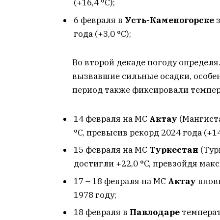
(+16,4 °C);
6 февраля в
Усть-Каменогорске
з
года (+3,0 °C);
Во второй декаде погоду определ
вызвавшие сильные осадки, особен
период также фиксировали темпе
14 февраля на МС
Актау
(Мангиста
°C, превысив рекорд 2024 года (+14,
15 февраля на МС
Туркестан
(Тур
достигли +22,0 °C, превзойдя макс
17 – 18 февраля на МС
Актау
вновь
1978 году;
18 февраля в
Павлодаре
температ