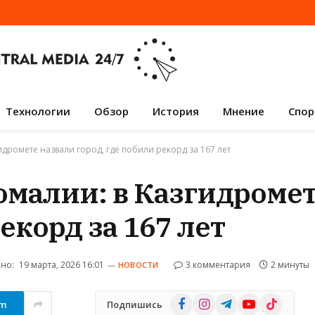
Технологии
Обзор
История
Мнение
Спор
дромете назвали город, где побили рекорд за 167 лет
малии: в Казгидромет
екорд за 167 лет
но:
19 марта, 2026 16:01
3 комментария
2 минуты
НОВОСТИ
Facebook
Instagram
Telegram
YouTube
TikTok
am
Подпишись