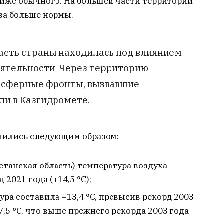
иже обычного. На большей части территории
аза больше нормы.
часть страны находилась под влиянием
ятельности. Через территорию
осферные фронты, вызвавшие
ли в Казгидромете.
лились следующим образом:
станская область) температура воздуха
 2021 года (+14,5 °C);
ура составила +13,4 °C, превысив рекорд 2003
+17,5 °C, что выше прежнего рекорда 2003 года