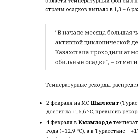
области температурный фон был н
страны осадков выпало в 1,3 – 6 р
“В начале месяца большая 
активной циклонической де
Казахстана проходили атм
обильные осадки”, – отмети
Температурные рекорды распреде
2 февраля на МС
Шымкент
(Турке
достигла +15,6 °C, превысив рекорд
4 февраля в
Кызылорде
температ
года (+12,9 °C), а в Туркестане – 