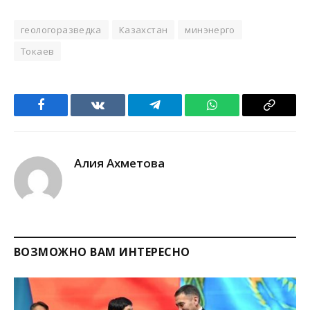
геологоразведка
Казахстан
минэнерго
Токаев
Facebook
VKontakte
Telegram
WhatsApp
Copy
Link
Алия Ахметова
ВОЗМОЖНО ВАМ ИНТЕРЕСНО