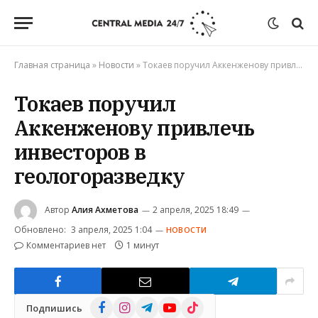
Главная страница
»
Новости
»
Токаев поручил Аккенженову привлечь инвесторов в геологоразведку
Токаев поручил
Аккенженову привлечь
инвесторов в
геологоразведку
Автор
Алия Ахметова
2 апреля, 2025 18:49
Обновлено:
3 апреля, 2025 1:04
НОВОСТИ
Комментариев нет
1 минут
Facebook
Instagram
Telegram
YouTube
TikTok
Подпишись