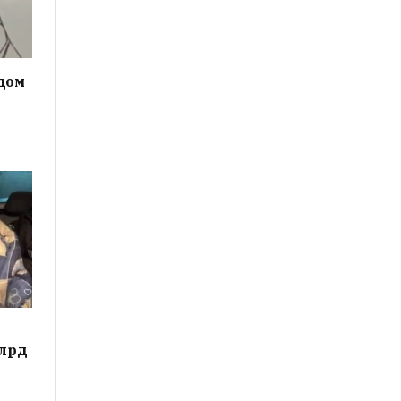
дом
млрд