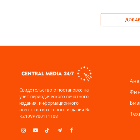
ДОБА
Ана
Свидетельство о постановке на
Фи
учет периодического печатного
Биз
издания, информационного
агентства и сетевого издания №
Тех
KZ10VPY00111108
Instagram
YouTube
TikTok
Telegram
Facebook