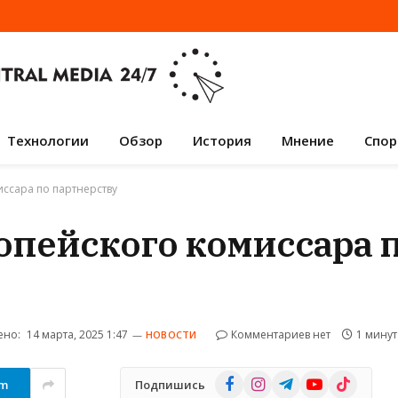
Технологии
Обзор
История
Мнение
Спор
ссара по партнерству
опейского комиссара 
ено:
14 марта, 2025 1:47
Комментариев нет
1 минут
НОВОСТИ
Facebook
Instagram
Telegram
YouTube
TikTok
am
Подпишись