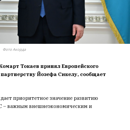
Фото Акорда
омарт Токаев принял Европейского
партнерству Йозефа Сикелу, сообщает
идает приоритетное значение развитию
ЕС – важным внешнеэкономическим и