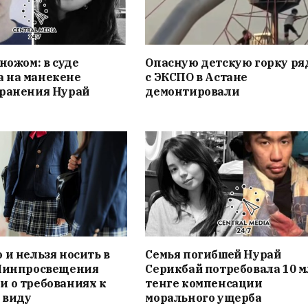
 ножом: в суде
Опасную детскую горку ря
 на манекене
с ЭКСПО в Астане
 ранения Нурай
демонтировали
 и нельзя носить в
Семья погибшей Нурай
 Минпросвещения
Серикбай потребовала 10 
 о требованиях к
тенге компенсации
 виду
морального ущерба