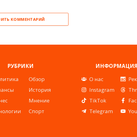
ВИТЬ КОММЕНТАРИЙ
РУБРИКИ
ИНФОРМАЦИ
литика
Обзор
О нас
Ре
нансы
История
Instagram
Th
нес
Мнение
TikTok
Fa
нологии
Спорт
Telegram
Yo