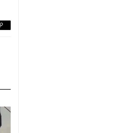
p
Copy
Link