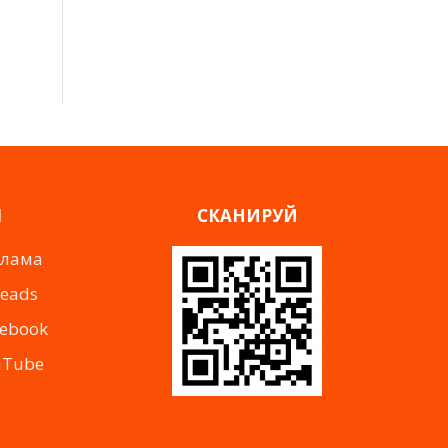
Я
СКАНИРУЙ
клама
reads
cebook
uTube