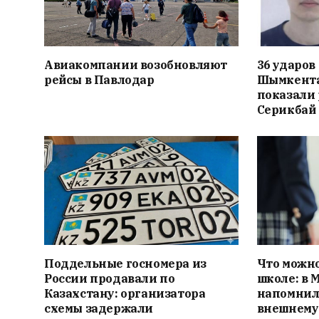
Авиакомпании возобновляют
36 ударов
рейсы в Павлодар
Шымкента
показали
Серикбай
Поддельные госномера из
Что можно
России продавали по
школе: в
Казахстану: организатора
напомнили
схемы задержали
внешнему