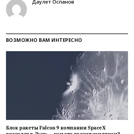
Даулет Оспанов
ВОЗМОЖНО ВАМ ИНТЕРЕСНО
Блок ракеты Falcon 9 компании SpaceX
врезался в Луну — чем это грозит землянам?