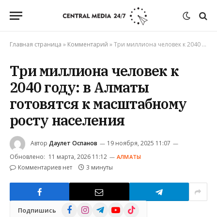
Главная страница
»
Комментарий
»
Три миллиона человек к 2040 году: в Алматы готовятся к масштабному росту населения
Три миллиона человек к
2040 году: в Алматы
готовятся к масштабному
росту населения
Автор
Даулет Оспанов
19 ноября, 2025 11:07
Обновлено:
11 марта, 2026 11:12
АЛМАТЫ
Комментариев нет
3 минуты
Facebook
Instagram
Telegram
YouTube
TikTok
Подпишись