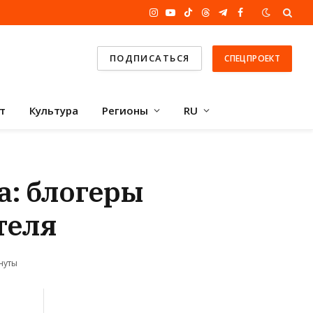
Instagram
YouTube
TikTok
Threads
Telegram
Facebook
ПОДПИСАТЬСЯ
СПЕЦПРОЕКТ
т
Культура
Регионы
RU
а: блогеры
теля
нуты