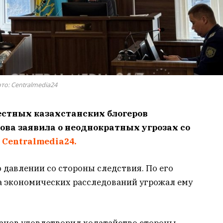
то: Centralmedia24
вестных казахстанских блогеров
ва заявила о неоднократных угрозах со
т
Centralmedia24.
о давлении со стороны следствия. По его
а экономических расследований угрожал ему