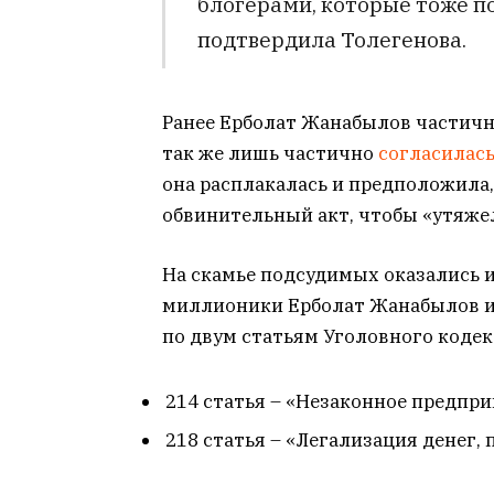
блогерами, которые тоже п
подтвердила Толегенова.
Ранее Ерболат Жанабылов частич
так же лишь частично
согласилас
она расплакалась и предположила,
обвинительный акт, чтобы «утяже
На скамье подсудимых оказались 
миллионики Ерболат Жанабылов и е
по двум статьям Уголовного кодек
214 статья – «Незаконное предпр
218 статья – «Легализация денег,