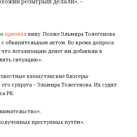
охожий розыгрыш делали», –
но
признал
вину. Позже Эльмира Толегенова
ь
с обвинительным актом. Во время допроса
 что легализацию денег им добавили в
лить ситуацию».
известные казахстанские блогеры-
го супруга – Эльмира Толегенова. Их судят
са РК:
инимательство»;
 полученных преступных путём».