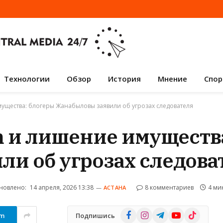
Технологии
Обзор
История
Мнение
Спор
мущества: блогеры Жанабыловы заявили об угрозах следователя
m и лишение имуществ
и об угрозах следова
новлено:
14 апреля, 2026 13:38
8 комментариев
4 ми
АСТАНА
Facebook
Instagram
Telegram
YouTube
TikTok
am
Подпишись