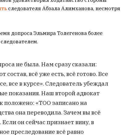
ханов удовлетворил ходатайство стороны
ить
следователя Абзала Алимханова, несмотря
время допроса Эльмира Толегенова более
 следователем.
проса не была. Нам сразу сказали:
т состав, всё уже есть, всё готово. Все
се, все в курсе». Следователь убеждал
ые показания. Наш второй адвокат
ак положено: «ТОО записано на
ства она переводила. Зачем вы всё
 Если он сейчас признает вину, в
ое преследование всё равно