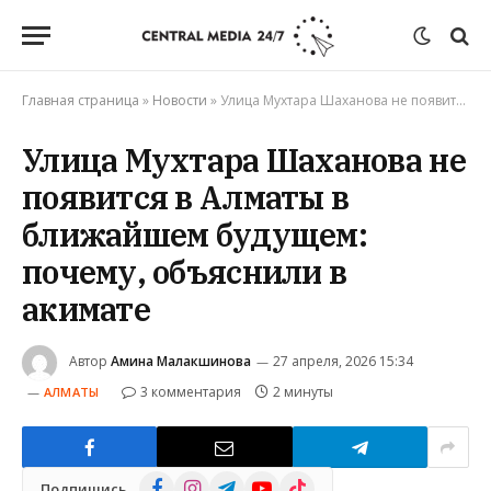
Главная страница
»
Новости
»
Улица Мухтара Шаханова не появится в Алматы в ближайшем будущем: почему, объяснили в акимате
Улица Мухтара Шаханова не
появится в Алматы в
ближайшем будущем:
почему, объяснили в
акимате
Автор
Амина Малакшинова
27 апреля, 2026 15:34
3 комментария
2 минуты
АЛМАТЫ
Facebook
Instagram
Telegram
YouTube
TikTok
Подпишись