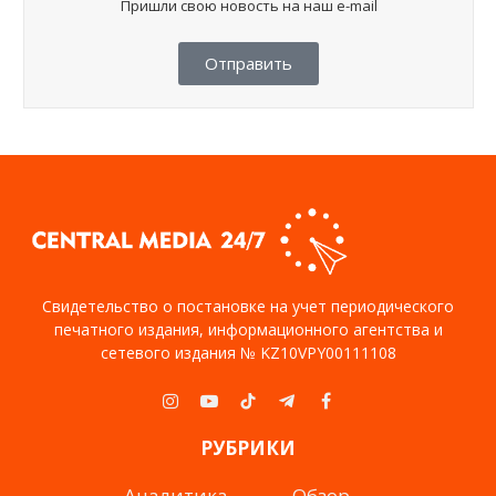
Пришли свою новость на наш e-mail
Отправить
Свидетельство о постановке на учет периодического
печатного издания, информационного агентства и
сетевого издания № KZ10VPY00111108
Instagram
YouTube
TikTok
Telegram
Facebook
РУБРИКИ
Аналитика
Обзор