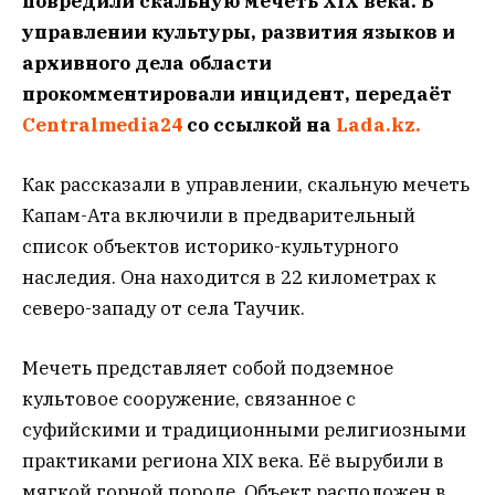
повредили скальную мечеть XIX века. В
управлении культуры, развития языков и
архивного дела области
прокомментировали инцидент, передаёт
Centralmedia24
со ссылкой на
Lada.kz.
Как рассказали в управлении, скальную мечеть
Капам-Ата включили в предварительный
список объектов историко-культурного
наследия. Она находится в 22 километрах к
северо-западу от села Таучик.
Мечеть представляет собой подземное
культовое сооружение, связанное с
суфийскими и традиционными религиозными
практиками региона XIX века. Её вырубили в
мягкой горной породе. Объект расположен в