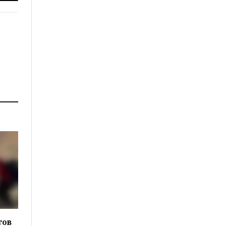
p
Copy
Link
тов