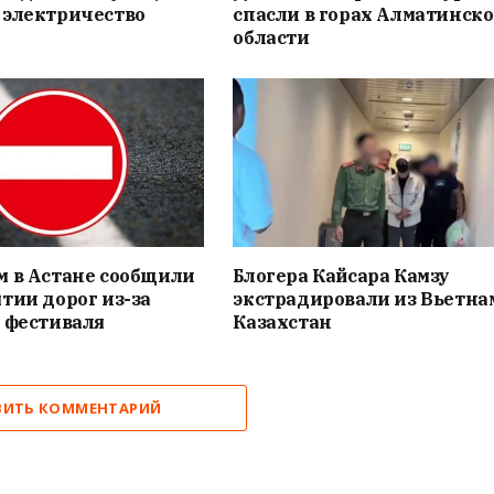
 электричество
спасли в горах Алматинск
области
м в Астане сообщили
Блогера Кайсара Камзу
тии дорог из-за
экстрадировали из Вьетна
 фестиваля
Казахстан
ВИТЬ КОММЕНТАРИЙ