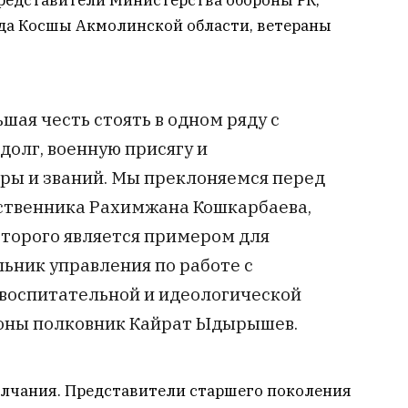
редставители Министерства обороны РК,
да Косшы Акмолинской области, ветераны
.
шая честь стоять в одном ряду с
долг, военную присягу и
ры и званий. Мы преклоняемся перед
ственника Рахимжана Кошкарбаева,
оторого является примером для
ьник управления по работе с
воспитательной и идеологической
оны полковник Кайрат Ыдырышев.
лчания. Представители старшего поколения