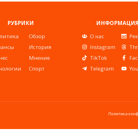
РУБРИКИ
ИНФОРМАЦИ
литика
Обзор
О нас
Ре
нансы
История
Instagram
Th
нес
Мнение
TikTok
Fa
нологии
Спорт
Telegram
Yo
Политика кон