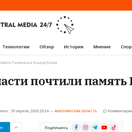
Технологии
Обзор
История
Мнение
Спор
 память Рахимжана Кошкарбаева
ласти почтили память
лено:
30 апреля, 2026 20:24
Комментарие
АКМОЛИНСКАЯ ОБЛАСТЬ
Facebook
Instagram
Telegram
YouTube
TikTok
am
Подпишись