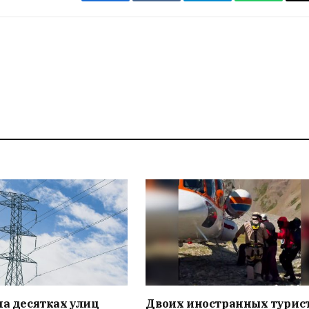
Facebook
VKontakte
Telegram
WhatsAp
на десятках улиц
Двоих иностранных турис