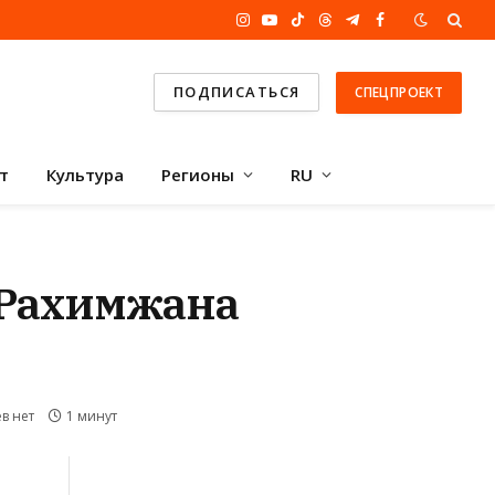
Instagram
YouTube
TikTok
Threads
Telegram
Facebook
ПОДПИСАТЬСЯ
СПЕЦПРОЕКТ
т
Культура
Регионы
RU
 Рахимжана
в нет
1 минут