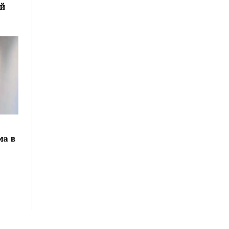
ой
ма в