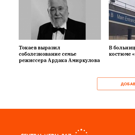
Токаев выразил
В больниц
соболезнование семье
костюме 
режиссера Ардака Амиркулова
ДОБА