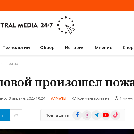
Технологии
Обзор
История
Мнение
Спор
шел пожар
оловой произошел пож
ено:
3 апреля, 2025 10:24
Комментариев нет
1 минут
АЛМАТЫ
Facebook
Instagram
Telegram
YouTube
TikTok
am
Подпишись