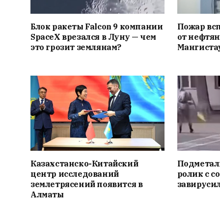
Блок ракеты Falcon 9 компании
Пожар вс
SpaceX врезался в Луну — чем
от нефтян
это грозит землянам?
Мангиста
Казахстанско-Китайский
Подметал
центр исследований
ролик с с
землетрясений появится в
завирусил
Алматы