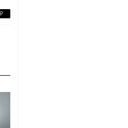
p
Copy
Link