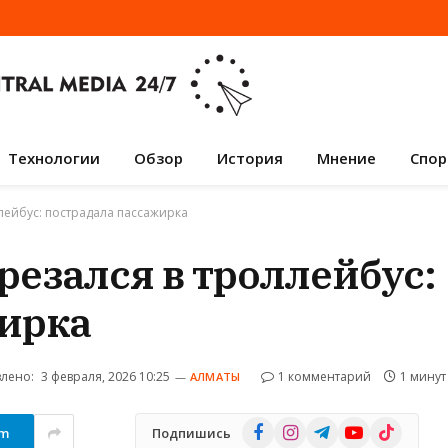
Технологии
Обзор
История
Мнение
Спор
ллейбус: пострадала пассажирка
резался в троллейбус:
жирка
лено:
3 февраля, 2026 10:25
1 комментарий
1 минут
АЛМАТЫ
Facebook
Instagram
Telegram
YouTube
TikTok
am
Подпишись