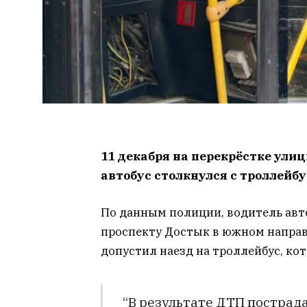
11 декабря на перекрёстке ули
автобус столкнулся с троллейб
По данным полиции, водитель авт
проспекту Достык в южном направ
допустил наезд на троллейбус, к
“В результате ДТП пострад