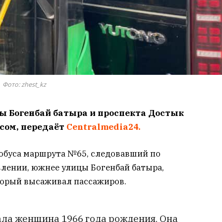
Фото: zhest_kz
цы Богенбай батыра и проспекта Достык
усом, передаёт
Centralmedia24.
обуса маршрута №65, следовавший по
лении, южнее улицы Богенбай батыра,
оторый высаживал пассажиров.
ала женщина 1966 года рождения. Она