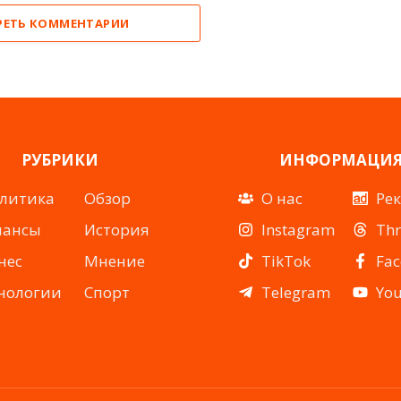
РЕТЬ КОММЕНТАРИИ
РУБРИКИ
ИНФОРМАЦИ
литика
Обзор
О нас
Ре
нансы
История
Instagram
Th
нес
Мнение
TikTok
Fa
нологии
Спорт
Telegram
Yo