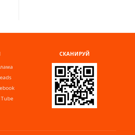
Я
СКАНИРУЙ
клама
reads
cebook
uTube