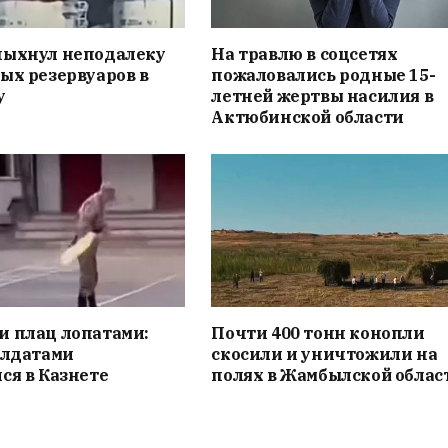
пыхнул неподалеку
На травлю в соцсетях
ых резервуаров в
пожаловались родные 15-
у
летней жертвы насилия в
Актюбинской области
и плац лопатами:
Почти 400 тонн конопли
олдатами
скосили и уничтожили на
ся в Казнете
полях в Жамбылской облас