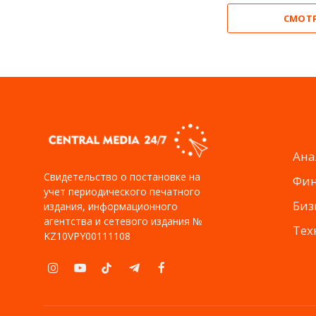
СМОТ
Ана
Свидетельство о постановке на
Фи
учет периодического печатного
Биз
издания, информационного
агентства и сетевого издания №
Тех
KZ10VPY00111108
Instagram
YouTube
TikTok
Telegram
Facebook