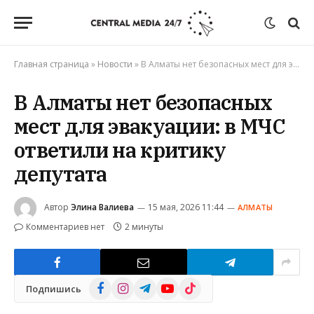
Главная страница
»
Новости
»
В Алматы нет безопасных мест для эвакуации: в МЧС ответили на критику депутата
В Алматы нет безопасных
мест для эвакуации: в МЧС
ответили на критику
депутата
Автор
Элина Валиева
15 мая, 2026 11:44
АЛМАТЫ
Комментариев нет
2 минуты
Facebook
Instagram
Telegram
YouTube
TikTok
Подпишись