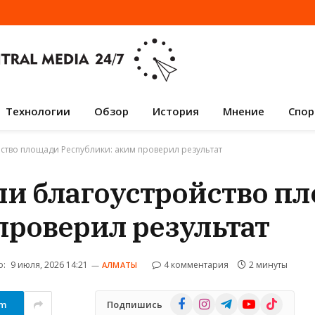
Технологии
Обзор
История
Мнение
Спор
ство площади Республики: аким проверил результат
ли благоустройство п
проверил результат
о:
9 июля, 2026 14:21
4 комментария
2 минуты
АЛМАТЫ
Facebook
Instagram
Telegram
YouTube
TikTok
am
Подпишись