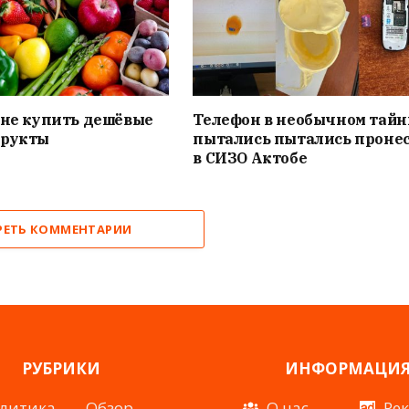
ане купить дешёвые
Телефон в необычном тайн
фрукты
пытались пытались проне
в СИЗО Актобе
РЕТЬ КОММЕНТАРИИ
РУБРИКИ
ИНФОРМАЦИ
литика
Обзор
О нас
Ре