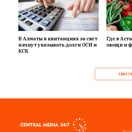
В Алматы в квитанциях за свет
Где в Аст
начнут указывать долги ОСИ и
овощи и 
КСК
СМОТ
Ана