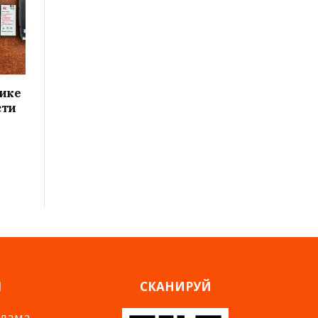
ике
сти
Я
СКАНИРУЙ
клама