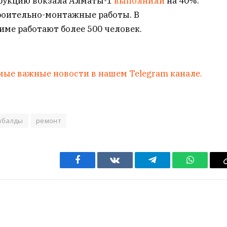
трукцию вокзала Алматы-1
выполнили
на 40%.
роительно-монтажные работы. В
ме работают более 500 человек.
мые важные новости в нашем Telegram канале.
ыбалды
ремонт
Facebook
VKontakte
Telegram
WhatsAp