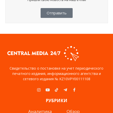
Отправить
Свидетельство о постановке на учет периодического
печатного издания, информационного агентства и
сетевого издания № KZ10VPY00111108
Instagram
YouTube
TikTok
Telegram
Facebook
РУБРИКИ
Аналитика
Обзор