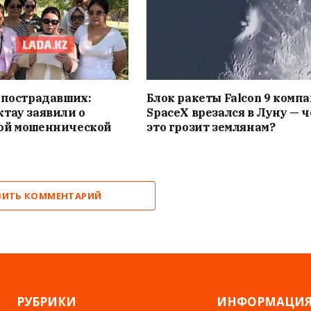
 пострадавших:
Блок ракеты Falcon 9 комп
тау заявили о
SpaceX врезался в Луну — 
ой мошеннической
это грозит землянам?
ВИТЬ КОММЕНТАРИЙ
РУБРИКИ
ИНФОРМАЦИ