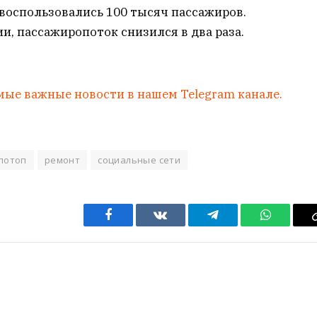
T воспользовались 100 тысяч пассажиров.
и, пассажиропоток снизился в два раза.
мые важные новости в нашем Telegram канале.
потоп
ремонт
социальные сети
Facebook
VKontakte
Telegram
WhatsAp