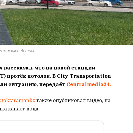
то: акимат Астаны
 рассказал, что на новой станции
) протёк потолок. В City Transportation
али ситуацию, передаёт
Centralmedia24.
@toktaramankz
также опубликовал видео, на
лка капает вода.