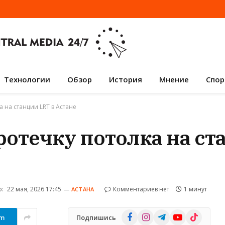
Технологии
Обзор
История
Мнение
Спор
 на станции LRT в Астане
ротечку потолка на ст
:
22 мая, 2026 17:45
Комментариев нет
1 минут
АСТАНА
Facebook
Instagram
Telegram
YouTube
TikTok
am
Подпишись