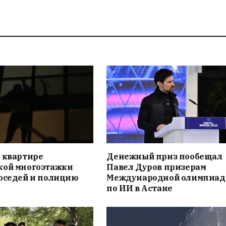
 квартире
Денежный приз пообещал
кой многоэтажки
Павел Дуров призерам
соседей и полицию
Международной олимпиа
по ИИ в Астане