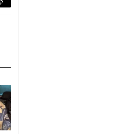
p
Copy
Link