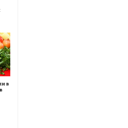
и
ли в
в