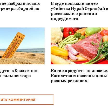
ане выбрали нового
В суде показали видео
тренера сборной по
убийства Нурай Серикбай 
рассказали о ранении
подсудимого
адуса: в Казахстане
Какие продукты подешеве
я сильная жара
Казахстане: названы цены 
разных регионах
ВИТЬ КОММЕНТАРИЙ