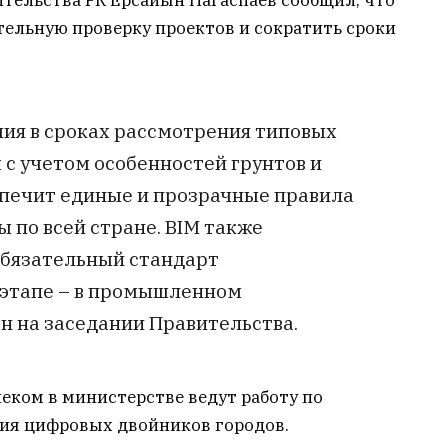
ельства РК Ерсайын Нагаспаев сообщил, что
тельную проверку проектов и сократить сроки
чия в сроках рассмотрения типовых
 с учетом особенностей грунтов и
спечит единые и прозрачные правила
 по всей стране. BIM также
обязательный стандарт
 этапе – в промышленном
он на заседании Правительства.
еком в министерстве ведут работу по
ия цифровых двойников городов.