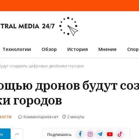
Технологии
Обзор
История
Мнение
Спор
будут создавать цифровые двойники городов
мощью дронов будут со
и городов
Комментариев нет
2 минуты
ВОСТИ
Facebook
Instagram
Telegram
YouTube
TikTok
am
Подпишись