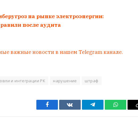
иберугроз на рынке электроэнергии:
правили после аудита
мые важные новости в нашем Telegram канале.
овли и интеграции РК
нарушение
штраф
Facebook
VKontakte
Telegram
WhatsAp