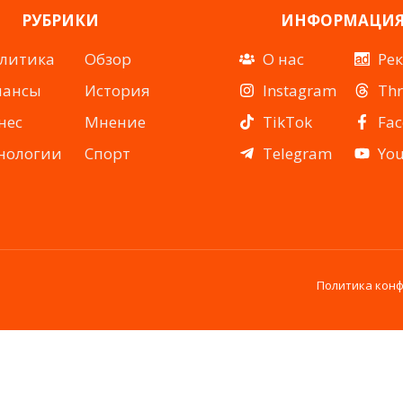
РУБРИКИ
ИНФОРМАЦИ
литика
Обзор
О нас
Ре
нансы
История
Instagram
Th
нес
Мнение
TikTok
Fa
нологии
Спорт
Telegram
Yo
Политика кон