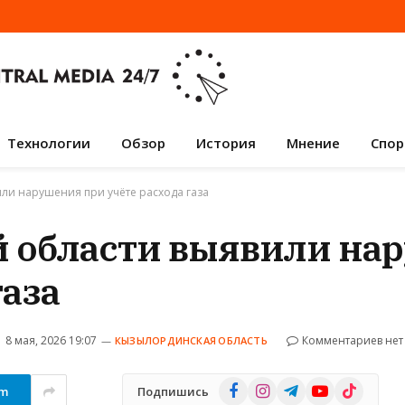
Технологии
Обзор
История
Мнение
Спор
ли нарушения при учёте расхода газа
 области выявили на
газа
8 мая, 2026 19:07
Комментариев нет
КЫЗЫЛОРДИНСКАЯ ОБЛАСТЬ
Facebook
Instagram
Telegram
YouTube
TikTok
am
Подпишись