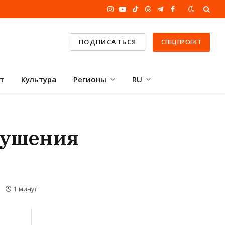
Instagram
YouTube
TikTok
Threads
Telegram
Facebook
ПОДПИСАТЬСЯ
СПЕЦПРОЕКТ
т
Культура
Регионы
RU
рушения
1 минут