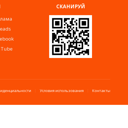
Я
СКАНИРУЙ
клама
reads
cebook
uTube
фиденциальности
Условия использования
Контакты