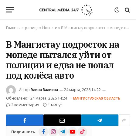
Главная страница
»
Новости
»
В Мангистау подросток на мопеде пытался уйти от полиции и едва не попал под колёса авто
В Мангистау подросток на
мопеде пытался уйти от
полиции и едва не попал
под колёса авто
Автор
Элина Валиева
24 марта, 2026 14:22
Обновлено:
24 марта, 2026 14:24
МАНГИСТАУСКАЯ ОБЛАСТЬ
2 комментария
1 минут
Facebook
Instagram
Telegram
YouTube
TikTok
Подпишись