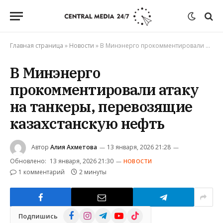
Главная страница
»
Новости
»
В Минэнерго прокомментировали атаку на танкеры, перевозящие казахстанскую нефть
В Минэнерго
прокомментировали атаку
на танкеры, перевозящие
казахстанскую нефть
Автор
Алия Ахметова
13 января, 2026 21:28
Обновлено:
13 января, 2026 21:30
НОВОСТИ
1 комментарий
2 минуты
Facebook
Instagram
Telegram
YouTube
TikTok
Подпишись