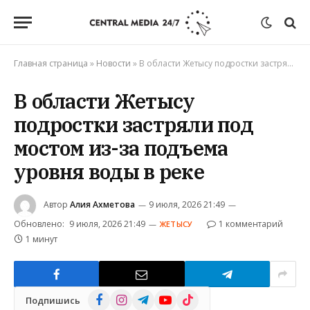
Главная страница
»
Новости
»
В области Жетысу подростки застряли под мостом из-за подъема уровня воды в реке
В области Жетысу
подростки застряли под
мостом из-за подъема
уровня воды в реке
Автор
Алия Ахметова
9 июля, 2026 21:49
Обновлено:
9 июля, 2026 21:49
1 комментарий
ЖЕТЫСУ
1 минут
Facebook
Instagram
Telegram
YouTube
TikTok
Подпишись