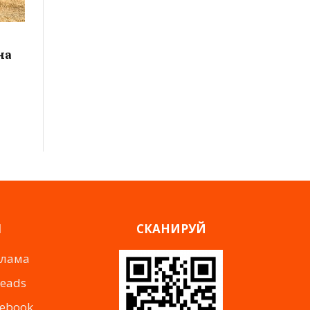
на
Я
СКАНИРУЙ
клама
reads
cebook