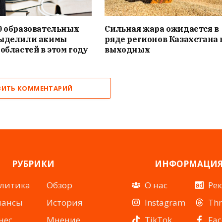
0 образовательных
Сильная жара ожидается в
выделили акимы
ряде регионов Казахстана 
 областей в этом году
выходных
ВИТЬ КОММЕНТАРИЙ
РУБРИКИ
ИНФОРМАЦИ
литика
Обзор
О нас
Ре
нансы
История
Instagram
Th
нес
Мнение
TikTok
Fa