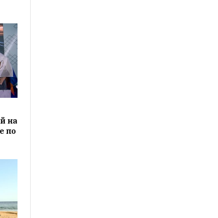
й на
е по