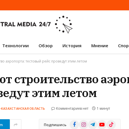
Технологии
Обзор
История
Мнение
Спор
во аэропорта: тестовый рейс проведут этим летом
ют строительство аэро
ведут этим летом
Комментариев нет
1 минут
-КАЗАХСТАНСКАЯ ОБЛАСТЬ
Facebook
Instagram
Telegram
YouTube
TikTok
am
Подпишись