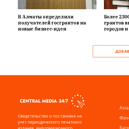
В Алматы определили
Более 230
получателей госгрантов на
грантов 
новые бизнес-идеи
городов и
ДОБА
Ана
Свидетельство о постановке на
Фи
учет периодического печатного
Биз
издания, информационного