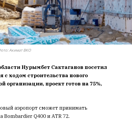
ото: Акимат ВКО
области Нурымбет Сактаганов посетил
я с ходом строительства нового
й организации, проект готов на 75%,
 новый аэропорт сможет принимать
 Bombardier Q400 и ATR 72.