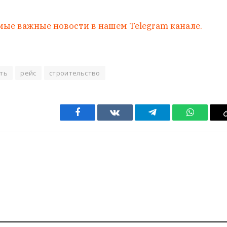
мые важные новости в нашем Telegram канале.
сть
рейс
строительство
Facebook
VKontakte
Telegram
WhatsAp