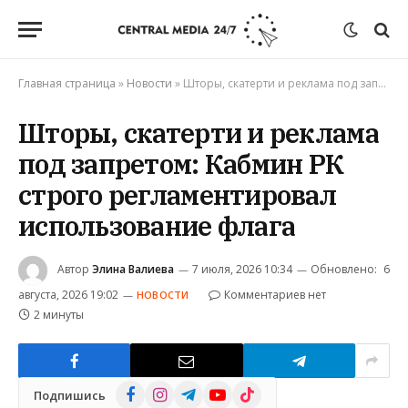
Главная страница
»
Новости
»
Шторы, скатерти и реклама под запретом: Кабмин РК строго регламентировал использование флага
Шторы, скатерти и реклама
под запретом: Кабмин РК
строго регламентировал
использование флага
Автор
Элина Валиева
7 июля, 2026 10:34
Обновлено:
6
августа, 2026 19:02
Комментариев нет
НОВОСТИ
2 минуты
Facebook
Instagram
Telegram
YouTube
TikTok
Подпишись