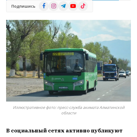
Facebook
Instagram
Telegram
YouTube
TikTok
Подпишись
Иллюстративное фото: пресс-служба акимата Алматинской
области
В социальный сетях активно публикуют