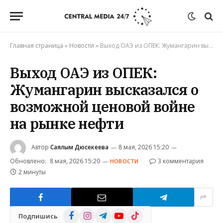
Главная страница
»
Новости
»
Выход ОАЭ из ОПЕК: Жумангарин высказался о возможной ценовой войне на рынке нефти
Выход ОАЭ из ОПЕК:
Жумангарин высказался о
возможной ценовой войне
на рынке нефти
Автор
Саялым Дюсекеева
8 мая, 2026 15:20
Обновлено:
8 мая, 2026 15:20
3 комментария
НОВОСТИ
2 минуты
Facebook
Instagram
Telegram
YouTube
TikTok
Подпишись