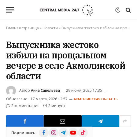
Главная страница
»
Новости
»
Выпускника жестоко избили на прощальном вечере в селе Акмолинской области
Выпускника жестоко
избили на прощальном
вечере в селе Акмолинской
области
Автор
Анна Савельева
29 июня, 2025 17:35
Обновлено:
17 марта, 2026 12:57
АКМОЛИНСКАЯ ОБЛАСТЬ
2 комментария
2 минуты
Facebook
Instagram
Telegram
YouTube
TikTok
Подпишись