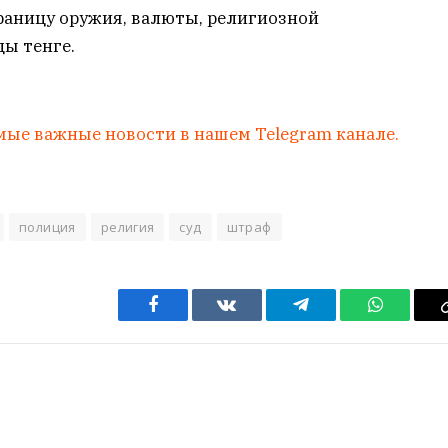
раницу оружия, валюты, религиозной
ы тенге.
мые важные новости в нашем Telegram канале.
полиция
религия
суд
штраф
Facebook
VKontakte
Telegram
WhatsAp