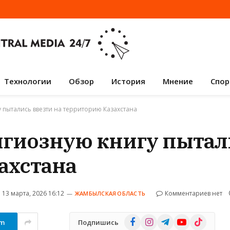
Технологии
Обзор
История
Мнение
Спор
пытались ввезти на территорию Казахстана
гиозную книгу пытали
ахстана
13 марта, 2026 16:12
Комментариев нет
ЖАМБЫЛСКАЯ ОБЛАСТЬ
Facebook
Instagram
Telegram
YouTube
TikTok
am
Подпишись