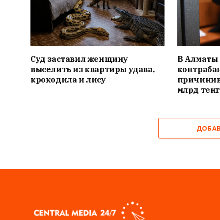
Суд заставил женщину
В Алматы
выселить из квартиры удава,
контраба
крокодила и лису
причинив
млрд тенг
ДОБА