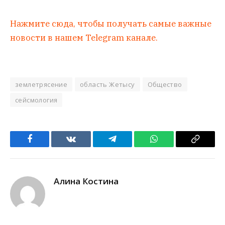
Нажмите сюда, чтобы получать самые важные
новости в нашем Telegram канале.
землетрясение
область Жетысу
Общество
сейсмология
Facebook
VKontakte
Telegram
WhatsApp
Copy
Link
Алина Костина